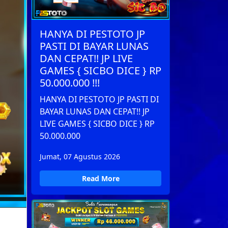
HANYA DI PESTOTO JP
PASTI DI BAYAR LUNAS
DAN CEPAT!! JP LIVE
GAMES { SICBO DICE } RP
50.000.000 !!!
HANYA DI PESTOTO JP PASTI DI
BAYAR LUNAS DAN CEPAT!! JP
LIVE GAMES { SICBO DICE } RP
50.000.000
Jumat, 07 Agustus 2026
Read More