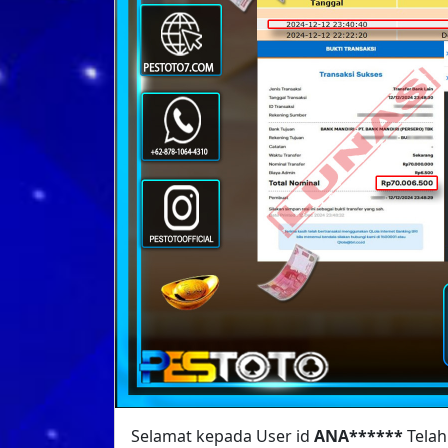
Selamat kepada User id
ANA******
Tela