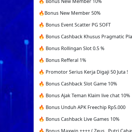
🔥 Bonus New Member 10%
🔥Bonus New Member 50%
🔥 Bonus Event Scatter PG SOFT
🔥 Bonus Cashback Khusus Pragmatic Play
🔥 Bonus Rollingan Slot 0.5 %
🔥 Bonus Refferal 1%
🔥 Promotor Serius Kerja Digaji 50 Juta !
🔥 Bonus Cashback Slot Game 10%
🔥 Bonus Ajak Teman Klaim live chat 10%
🔥 Bonus Unduh APK Freechip Rp5.000
🔥 Bonus Cashback Live Games 10%
🔥 Bonus Maxwin ++++ ( Zeus , Putri Cah