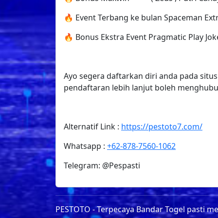
🔥 Event Terbang ke bulan Spaceman Ext
🔥 Bonus Ekstra Event Pragmatic Play Jo
Ayo segera daftarkan diri anda pada situ
pendaftaran lebih lanjut boleh menghubun
Alternatif Link :
https://pestoto7.com
/
Whatsapp :
+62-878-7560-1062
Telegram: @Pespasti
PESTOTO - Terpecaya Bandar Togel pasti 