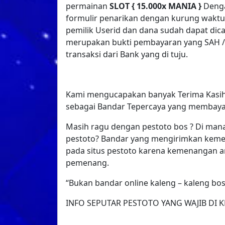
permainan
SLOT { 15.000x MANIA }
Deng
formulir penarikan dengan kurung waktu 
pemilik Userid dan dana sudah dapat dic
merupakan bukti pembayaran yang SAH / 
transaksi dari Bank yang di tuju.
Kami mengucapakan banyak Terima Kasi
sebagai Bandar Tepercaya yang membay
Masih ragu dengan pestoto bos ? Di mana
pestoto? Bandar yang mengirimkan kemena
pada situs pestoto karena kemenangan 
pemenang.
“Bukan bandar online kaleng – kaleng bos
INFO SEPUTAR PESTOTO YANG WAJIB DI 