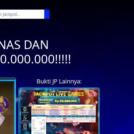
UNAS DAN
0.000.000!!!!!
Bukti JP Lainnya: