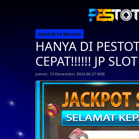
Kembali ke Beranda
HANYA DI PESTOT
CEPAT!!!!!! JP SLO
Jumat, 13 Desember 2024 06:27 WIB