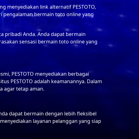
g menyediakan link alternatif PESTOTO,
ri pengalaman bermain toto online yang
ta pribadi Anda. Anda dapat bermain
asakan sensasi bermain toto online yang
 resmi, PESTOTO menyediakan berbagai
 situs PESTOTO adalah keamanannya. Dalam
a agar tetap aman.
da dapat bermain dengan lebih fleksibel
a menyediakan layanan pelanggan yang siap