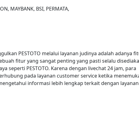
AMON, MAYBANK, BSI, PERMATA,
nggulkan PESTOTO melalui layanan judinya adalah adanya fit
sebuah fitur yang sangat penting yang pasti selalu disediak
caya seperti PESTOTO. Karena dengan livechat 24 jam, para
terhubung pada layanan customer service ketika menemuk
engetahui informasi lebih lengkap terkait dengan layanan 