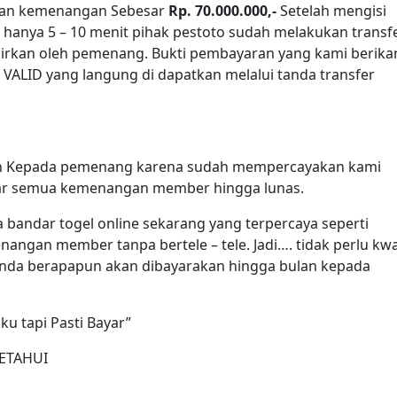
an kemenangan Sebesar
Rp. 70.000.000,-
Setelah mengisi
hanya 5 – 10 menit pihak pestoto sudah melakukan transf
airkan oleh pemenang. Bukti pembayaran yang kami berika
VALID yang langung di dapatkan melalui tanda transfer
h Kepada pemenang karena sudah mempercayakan kami
ar semua kemenangan member hingga lunas.
 bandar togel online sekarang yang terpercaya seperti
ngan member tanpa bertele – tele. Jadi…. tidak perlu kwa
anda berapapun akan dibayarakan hingga bulan kepada
ku tapi Pasti Bayar”
KETAHUI