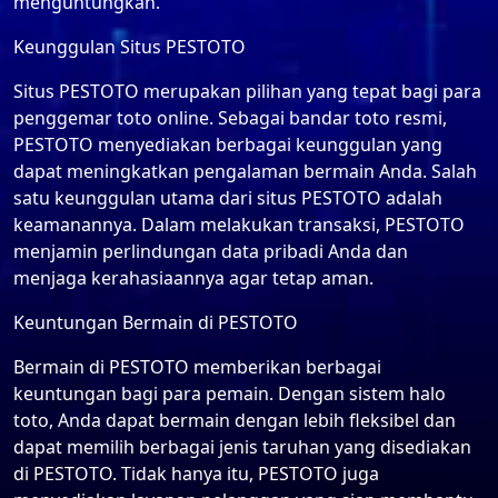
menguntungkan.
Keunggulan Situs PESTOTO
Situs PESTOTO merupakan pilihan yang tepat bagi para
penggemar toto online. Sebagai bandar toto resmi,
PESTOTO menyediakan berbagai keunggulan yang
dapat meningkatkan pengalaman bermain Anda. Salah
satu keunggulan utama dari situs PESTOTO adalah
keamanannya. Dalam melakukan transaksi, PESTOTO
menjamin perlindungan data pribadi Anda dan
menjaga kerahasiaannya agar tetap aman.
Keuntungan Bermain di PESTOTO
Bermain di PESTOTO memberikan berbagai
keuntungan bagi para pemain. Dengan sistem halo
toto, Anda dapat bermain dengan lebih fleksibel dan
dapat memilih berbagai jenis taruhan yang disediakan
di PESTOTO. Tidak hanya itu, PESTOTO juga