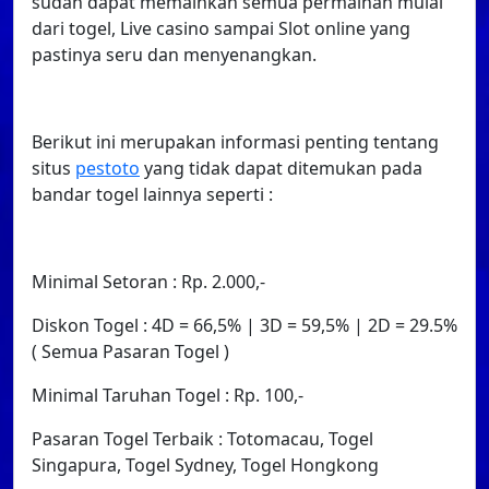
sudah dapat memainkan semua permainan mulai
dari togel, Live casino sampai Slot online yang
pastinya seru dan menyenangkan.
Berikut ini merupakan informasi penting tentang
situs
pestoto
yang tidak dapat ditemukan pada
bandar togel lainnya seperti :
Minimal Setoran : Rp. 2.000,-
Diskon Togel : 4D = 66,5% | 3D = 59,5% | 2D = 29.5%
( Semua Pasaran Togel )
Minimal Taruhan Togel : Rp. 100,-
Pasaran Togel Terbaik : Totomacau, Togel
Singapura, Togel Sydney, Togel Hongkong