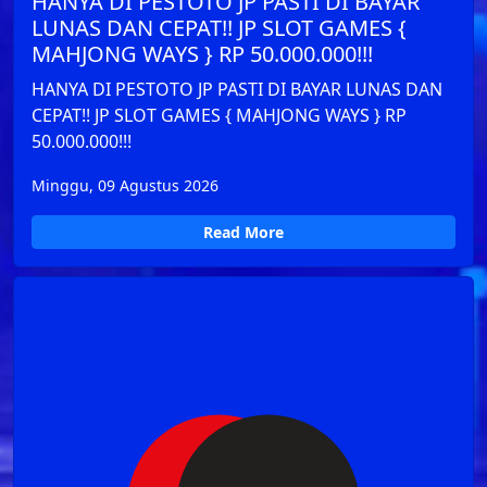
HANYA DI PESTOTO JP PASTI DI BAYAR
LUNAS DAN CEPAT!! JP SLOT GAMES {
MAHJONG WAYS } RP 50.000.000!!!
HANYA DI PESTOTO JP PASTI DI BAYAR LUNAS DAN
CEPAT!! JP SLOT GAMES { MAHJONG WAYS } RP
50.000.000!!!
Minggu, 09 Agustus 2026
Read More