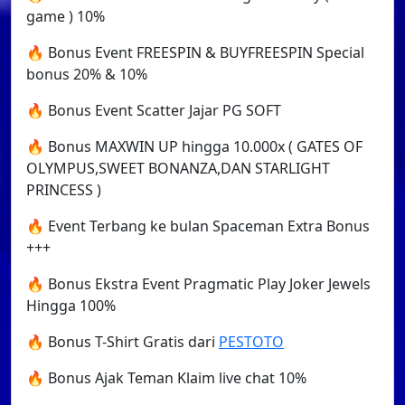
game ) 10%
🔥 Bonus Event FREESPIN & BUYFREESPIN Special
bonus 20% & 10%
🔥 Bonus Event Scatter Jajar PG SOFT
🔥 Bonus MAXWIN UP hingga 10.000x ( GATES OF
OLYMPUS,SWEET BONANZA,DAN STARLIGHT
PRINCESS )
🔥 Event Terbang ke bulan Spaceman Extra Bonus
+++
🔥 Bonus Ekstra Event Pragmatic Play Joker Jewels
Hingga 100%
🔥 Bonus T-Shirt Gratis dari
PESTOTO
🔥 Bonus Ajak Teman Klaim live chat 10%