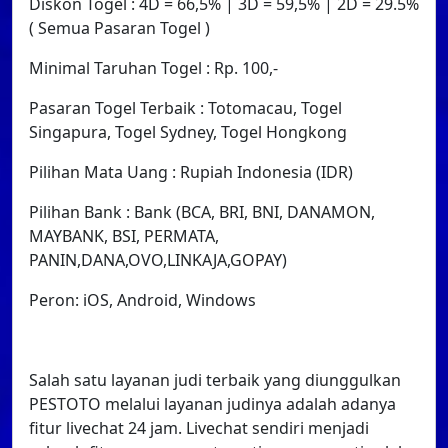
Diskon Togel : 4D = 66,5% | 3D = 59,5% | 2D = 29.5%
( Semua Pasaran Togel )
Minimal Taruhan Togel : Rp. 100,-
Pasaran Togel Terbaik : Totomacau, Togel
Singapura, Togel Sydney, Togel Hongkong
Pilihan Mata Uang : Rupiah Indonesia (IDR)
Pilihan Bank : Bank (BCA, BRI, BNI, DANAMON,
MAYBANK, BSI, PERMATA,
PANIN,DANA,OVO,LINKAJA,GOPAY)
Peron: iOS, Android, Windows
Salah satu layanan judi terbaik yang diunggulkan
PESTOTO melalui layanan judinya adalah adanya
fitur livechat 24 jam. Livechat sendiri menjadi