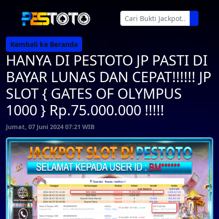
Kembali ke Beranda
HANYA DI PESTOTO JP PASTI DI
BAYAR LUNAS DAN CEPAT!!!!!! JP
SLOT { GATES OF OLYMPUS
1000 } Rp.75.000.000 !!!!!
Jumat, 07 Juni 2024 07:21 WIB