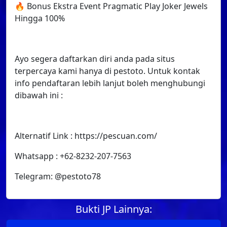
🔥 Bonus Ekstra Event Pragmatic Play Joker Jewels
Hingga 100%
Ayo segera daftarkan diri anda pada situs
terpercaya kami hanya di pestoto. Untuk kontak
info pendaftaran lebih lanjut boleh menghubungi
dibawah ini :
Alternatif Link : https://pescuan.com/
Whatsapp : +62-8232-207-7563
Telegram: @pestoto78
Bukti JP Lainnya: