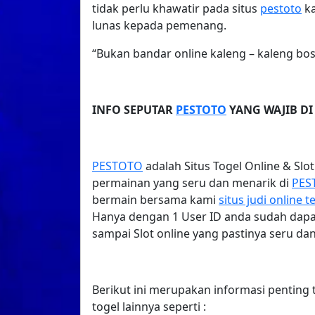
tidak perlu khawatir pada situs
pestoto
ka
lunas kepada pemenang.
“Bukan bandar online kaleng – kaleng bosk
INFO SEPUTAR
PESTOTO
YANG WAJIB DI
PESTOTO
adalah Situs Togel Online & Sl
permainan yang seru dan menarik di
PES
bermain bersama kami
situs judi online 
Hanya dengan 1 User ID anda sudah dapa
sampai Slot online yang pastinya seru d
Berikut ini merupakan informasi penting 
togel lainnya seperti :