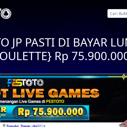
O JP PASTI DI BAYAR LU
OULETTE} Rp 75.900.000 