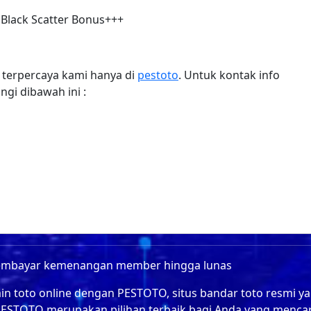
 Black Scatter Bonus+++
s terpercaya kami hanya di
pestoto
. Untuk kontak info
gi dibawah ini :
membayar kemenangan member hingga lunas
oto online dengan PESTOTO, situs bandar toto resmi yan
 PESTOTO merupakan pilihan terbaik bagi Anda yang menca