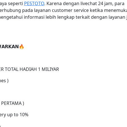
caya seperti
PESTOTO
. Karena dengan livechat 24 jam, para
terhubung pada layanan customer service ketika menemuk
engetahui informasi lebih lengkap terkait dengan layanan 
𝗪𝗔𝗥𝗞𝗔𝗡🔥
 TOTAL HADIAH 1 MILIYAR
es )
T PERTAMA )
ery up to 10%
%