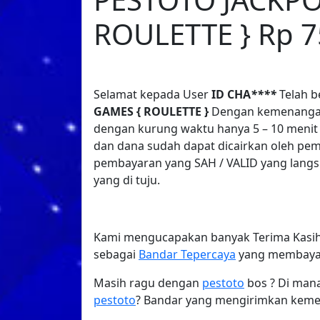
ROULETTE } Rp 7
Selamat kepada User
ID CHA
****
Telah 
GAMES { ROULETTE }
Dengan kemenanga
dengan kurung waktu hanya 5 – 10 menit
dan dana sudah dapat dicairkan oleh pe
pembayaran yang SAH / VALID yang langsu
yang di tuju.
Kami mengucapakan banyak Terima Kasi
sebagai
Bandar Tepercaya
yang membayar
Masih ragu dengan
pestoto
bos ? Di mana
pestoto
? Bandar yang mengirimkan kemen