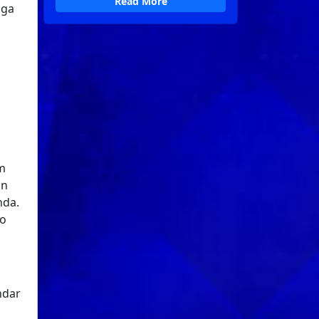
Read More
gga
m
an
da.
no
ndar