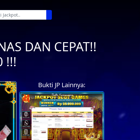
NAS DAN CEPAT!!
!!!
Bukti JP Lainnya: