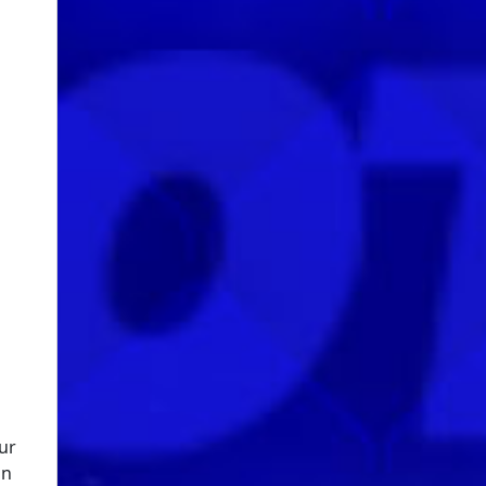
ur
an