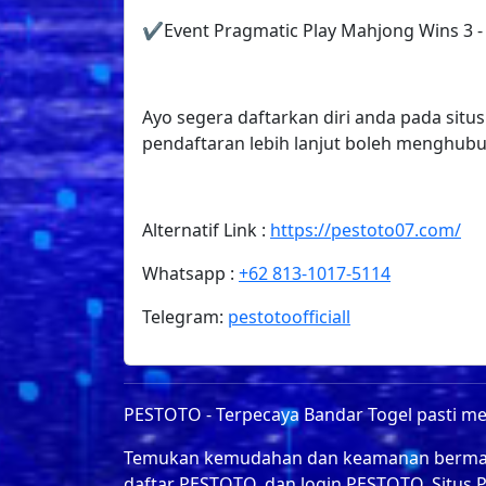
✔️Event Pragmatic Play Mahjong Wins 3 -
Ayo segera daftarkan diri anda pada situ
pendaftaran lebih lanjut boleh menghubun
Alternatif Link :
https://pestoto07.com/
Whatsapp :
+62 813-1017-5114
Telegram:
pestotoofficiall
PESTOTO - Terpecaya Bandar Togel pasti 
Temukan kemudahan dan keamanan bermain t
daftar PESTOTO, dan login PESTOTO. Situs