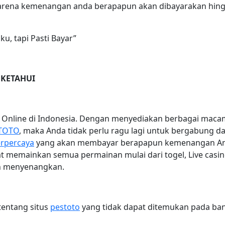
rena kemenangan anda berapapun akan dibayarakan hin
u, tapi Pasti Bayar”
 KETAHUI
ot Online di Indonesia. Dengan menyediakan berbagai maca
TOTO
, maka Anda tidak perlu ragu lagi untuk bergabung d
terpercaya
yang akan membayar berapapun kemenangan An
t memainkan semua permainan mulai dari togel, Live casi
an menyenangkan.
tentang situs
pestoto
yang tidak dapat ditemukan pada ba