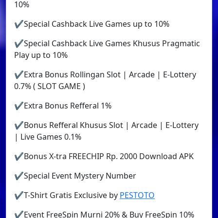
10%
✔️Special Cashback Live Games up to 10%
✔️Special Cashback Live Games Khusus Pragmatic
Play up to 10%
✔️Extra Bonus Rollingan Slot | Arcade | E-Lottery
0.7% ( SLOT GAME )
✔️Extra Bonus Refferal 1%
✔️Bonus Refferal Khusus Slot | Arcade | E-Lottery
| Live Games 0.1%
✔️Bonus X-tra FREECHIP Rp. 2000 Download APK
✔️Special Event Mystery Number
✔️T-Shirt Gratis Exclusive by
PESTOTO
✔️Event FreeSpin Murni 20% & Buy FreeSpin 10%