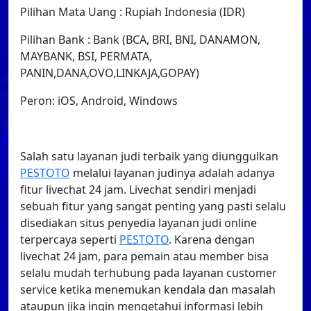
Pilihan Mata Uang : Rupiah Indonesia (IDR)
Pilihan Bank : Bank (BCA, BRI, BNI, DANAMON,
MAYBANK, BSI, PERMATA,
PANIN,DANA,OVO,LINKAJA,GOPAY)
Peron: iOS, Android, Windows
Salah satu layanan judi terbaik yang diunggulkan
PESTOTO
melalui layanan judinya adalah adanya
fitur livechat 24 jam. Livechat sendiri menjadi
sebuah fitur yang sangat penting yang pasti selalu
disediakan situs penyedia layanan judi online
terpercaya seperti
PESTOTO
. Karena dengan
livechat 24 jam, para pemain atau member bisa
selalu mudah terhubung pada layanan customer
service ketika menemukan kendala dan masalah
ataupun jika ingin mengetahui informasi lebih