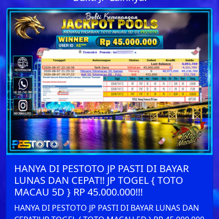
HANYA DI PESTOTO JP PASTI DI BAYAR
LUNAS DAN CEPAT!! JP TOGEL { TOTO
MACAU 5D } RP 45.000.000!!!
HANYA DI PESTOTO JP PASTI DI BAYAR LUNAS DAN