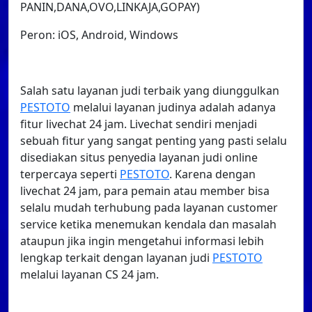
PANIN,DANA,OVO,LINKAJA,GOPAY)
Peron: iOS, Android, Windows
Salah satu layanan judi terbaik yang diunggulkan
PESTOTO
melalui layanan judinya adalah adanya
fitur livechat 24 jam. Livechat sendiri menjadi
sebuah fitur yang sangat penting yang pasti selalu
disediakan situs penyedia layanan judi online
terpercaya seperti
PESTOTO
. Karena dengan
livechat 24 jam, para pemain atau member bisa
selalu mudah terhubung pada layanan customer
service ketika menemukan kendala dan masalah
ataupun jika ingin mengetahui informasi lebih
lengkap terkait dengan layanan judi
PESTOTO
melalui layanan CS 24 jam.