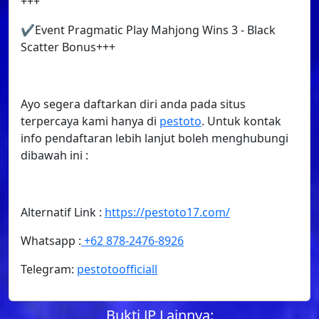
+++
✔️Event Pragmatic Play Mahjong Wins 3 - Black
Scatter Bonus+++
Ayo segera daftarkan diri anda pada situs
terpercaya kami hanya di
pestoto
. Untuk kontak
info pendaftaran lebih lanjut boleh menghubungi
dibawah ini :
Alternatif Link :
https://pestoto17.com/
Whatsapp :
+62 878-2476-8926
Telegram:
pestotoofficiall
Bukti JP Lainnya: