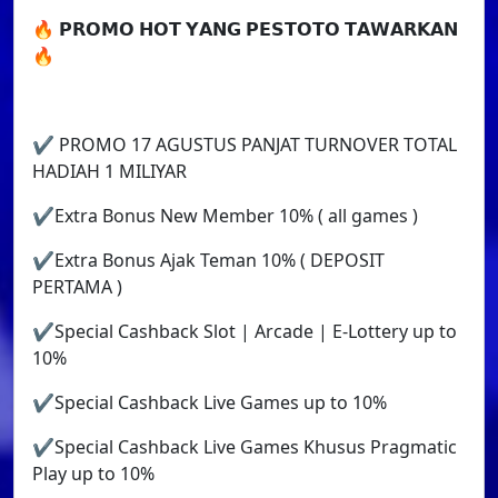
🔥 𝗣𝗥𝗢𝗠𝗢 𝗛𝗢𝗧 𝗬𝗔𝗡𝗚 𝗣𝗘𝗦𝗧𝗢𝗧𝗢 𝗧𝗔𝗪𝗔𝗥𝗞𝗔𝗡
🔥
✔️ PROMO 17 AGUSTUS PANJAT TURNOVER TOTAL
HADIAH 1 MILIYAR
✔️Extra Bonus New Member 10% ( all games )
✔️Extra Bonus Ajak Teman 10% ( DEPOSIT
PERTAMA )
✔️Special Cashback Slot | Arcade | E-Lottery up to
10%
✔️Special Cashback Live Games up to 10%
✔️Special Cashback Live Games Khusus Pragmatic
Play up to 10%