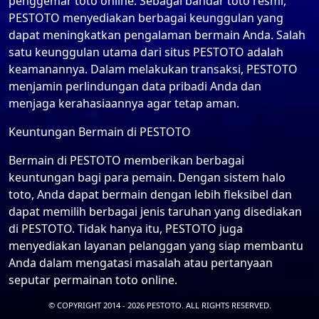
penggemar toto online. Sebagai bandar toto resmi,
PESTOTO menyediakan berbagai keunggulan yang
dapat meningkatkan pengalaman bermain Anda. Salah
satu keunggulan utama dari situs PESTOTO adalah
keamanannya. Dalam melakukan transaksi, PESTOTO
menjamin perlindungan data pribadi Anda dan
menjaga kerahasiaannya agar tetap aman.
Keuntungan Bermain di PESTOTO
Bermain di PESTOTO memberikan berbagai
keuntungan bagi para pemain. Dengan sistem halo
toto, Anda dapat bermain dengan lebih fleksibel dan
dapat memilih berbagai jenis taruhan yang disediakan
di PESTOTO. Tidak hanya itu, PESTOTO juga
menyediakan layanan pelanggan yang siap membantu
Anda dalam mengatasi masalah atau pertanyaan
seputar permainan toto online.
© COPYRIGHT 2014 - 2026 PESTOTO. ALL RIGHTS RESERVED.