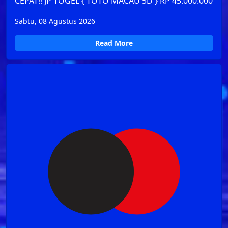
CEPAT!! JP TOGEL { TOTO MACAU 5D } RP 45.000.000
Sabtu, 08 Agustus 2026
Read More