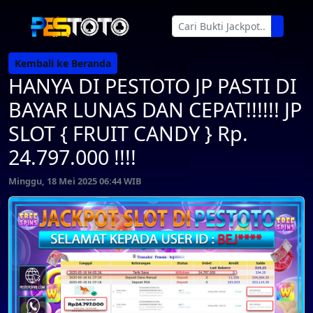
Kembali ke Beranda
HANYA DI PESTOTO JP PASTI DI
BAYAR LUNAS DAN CEPAT!!!!!! JP
SLOT { FRUIT CANDY } Rp.
24.797.000 !!!!
Minggu, 18 Mei 2025 06:44 WIB