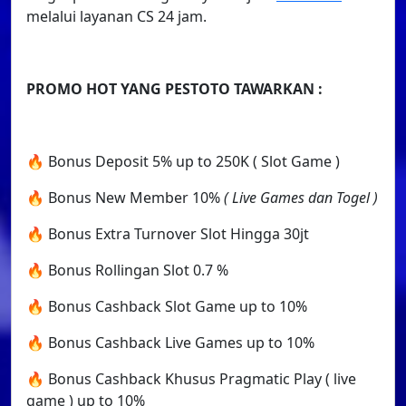
melalui layanan CS 24 jam.
PROMO HOT YANG PESTOTO TAWARKAN :
🔥 Bonus Deposit 5% up to 250K ( Slot Game )
🔥 Bonus New Member 10%
( Live Games dan Togel )
🔥 Bonus Extra Turnover Slot Hingga 30jt
🔥 Bonus Rollingan Slot 0.7 %
🔥 Bonus Cashback Slot Game up to 10%
🔥 Bonus Cashback Live Games up to 10%
🔥 Bonus Cashback Khusus Pragmatic Play ( live
game ) up to 10%