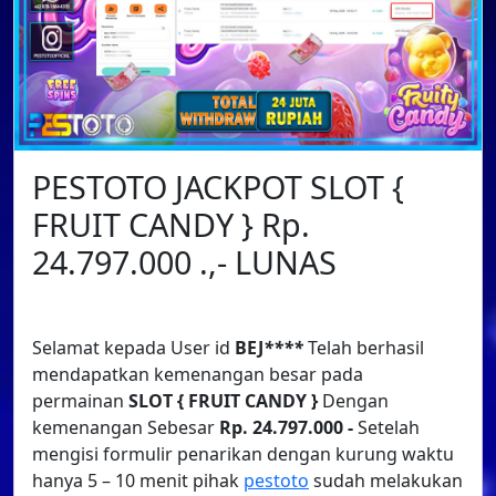
PESTOTO JACKPOT SLOT {
FRUIT CANDY } Rp.
24.797.000 .,- LUNAS
Selamat kepada User id
BEJ
****
Telah berhasil
mendapatkan kemenangan besar pada
permainan
SLOT { FRUIT CANDY }
Dengan
kemenangan Sebesar
Rp. 24.797.000 -
Setelah
mengisi formulir penarikan dengan kurung waktu
hanya 5 – 10 menit pihak
pestoto
sudah melakukan