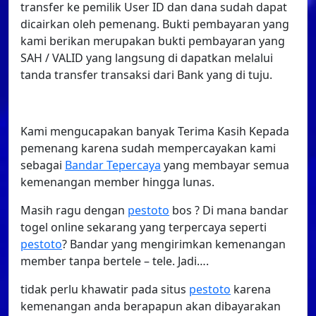
transfer ke pemilik User ID dan dana sudah dapat
dicairkan oleh pemenang. Bukti pembayaran yang
kami berikan merupakan bukti pembayaran yang
SAH / VALID yang langsung di dapatkan melalui
tanda transfer transaksi dari Bank yang di tuju.
Kami mengucapakan banyak Terima Kasih Kepada
pemenang karena sudah mempercayakan kami
sebagai
Bandar Tepercaya
yang membayar semua
kemenangan member hingga lunas.
Masih ragu dengan
pestoto
bos ? Di mana bandar
togel online sekarang yang terpercaya seperti
pestoto
? Bandar yang mengirimkan kemenangan
member tanpa bertele – tele. Jadi….
tidak perlu khawatir pada situs
pestoto
karena
kemenangan anda berapapun akan dibayarakan