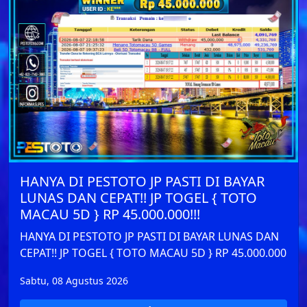
HANYA DI PESTOTO JP PASTI DI BAYAR
LUNAS DAN CEPAT!! JP TOGEL { TOTO
MACAU 5D } RP 45.000.000!!!
HANYA DI PESTOTO JP PASTI DI BAYAR LUNAS DAN
CEPAT!! JP TOGEL { TOTO MACAU 5D } RP 45.000.000
Sabtu, 08 Agustus 2026