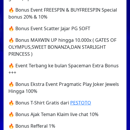
🔥 Bonus Event FREESPIN & BUYFREESPIN Special
bonus 20% & 10%
🔥 Bonus Event Scatter Jajar PG SOFT
🔥 Bonus MAXWIN UP hingga 10.000x ( GATES OF
OLYMPUS,SWEET BONANZA,DAN STARLIGHT
PRINCESS )
🔥 Event Terbang ke bulan Spaceman Extra Bonus
+++
🔥 Bonus Ekstra Event Pragmatic Play Joker Jewels
Hingga 100%
🔥 Bonus T-Shirt Gratis dari
PESTOTO
🔥 Bonus Ajak Teman Klaim live chat 10%
🔥 Bonus Refferal 1%