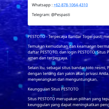
Whatsapp :
+62-878-1064-4310
Telegram: @Pespasti
PESTOTO - Terpecaya Bandar Togel pasti 
Temukan kemudahan dan keamanan bermain t
daftar PESTOTO, dan login PESTOTO. Situs
aman dan terpercaya.
Selain itu, sebagai situs bandar toto res
dengan tenang dan yakin akan privasi Anda
menyenangkan dan menguntungkan.
Keunggulan Situs PESTOTO
Situs PESTOTO merupakan pilihan yang tep
keunggulan yang dapat meningkatkan peng