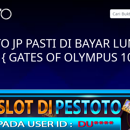
O JP PASTI DI BAYAR L
OT { GATES OF OLYMPUS 1