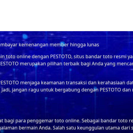
membayar kemenangan member hingga lunas
oto online dengan PESTOTO, situs bandar toto resmi yan
 PESTOTO merupakan pilihan terbaik bagi Anda yang menca
mi, PESTOTO menjaga keamanan transaksi dan kerahasiaan da
. Jadi, jangan ragu untuk bergabung dengan PESTOTO dan r
at bagi para penggemar toto online. Sebagai bandar toto
alaman bermain Anda. Salah satu keunggulan utama dari