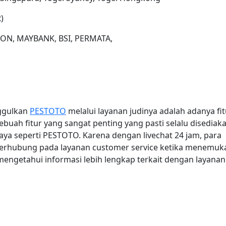
)
AMON, MAYBANK, BSI, PERMATA,
nggulkan
PESTOTO
melalui layanan judinya adalah adanya fit
sebuah fitur yang sangat penting yang pasti selalu disediak
caya seperti PESTOTO. Karena dengan livechat 24 jam, para
terhubung pada layanan customer service ketika menemuk
engetahui informasi lebih lengkap terkait dengan layanan 