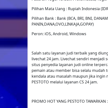
Pilihan Mata Uang : Rupiah Indonesia (IDR
Pilihan Bank : Bank (BCA, BRI, BNI, DAN
PANIN,DANA,OVO,LINKAJA,GOPAY)
Peron: iOS, Android, Windows
Salah satu layanan judi terbaik yang diu
livechat 24 jam. Livechat sendiri menjadi 
situs penyedia layanan judi online terper
pemain atau member bisa selalu mudah 
kendala atau masalah maupun jika ingin m
PESTOTO melalui layanan CS 24 jam.
PROMO HOT YANG PESTOTO TAWARKAN :