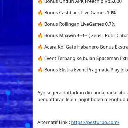
🔥 Bonus Unduh APK Freechip Rp5.000
🔥 Bonus Cashback Live Games 10%
🔥 Bonus Rollingan LiveGames 0.7%
🔥 Bonus Maxwin ++++ ( Zeus , Putri Cah
🔥 Acara Koi Gate Habanero Bonus Ekstra
🔥 Event Terbang ke bulan Spaceman Ext
🔥 Bonus Ekstra Event Pragmatic Play Jo
Ayo segera daftarkan diri anda pada situ
pendaftaran lebih lanjut boleh menghubun
Alternatif Link :
https://pesturbo.com/