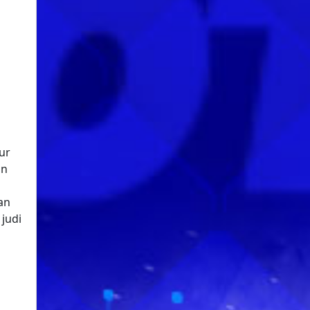
ur
an
an
judi