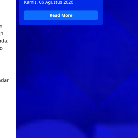
Kamis, 06 Agustus 2026
Read More
m
an
nda.
no
ndar