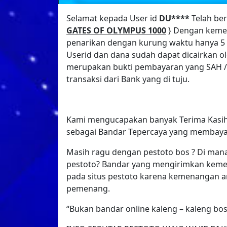
Selamat kepada User id
DU****
Telah be
GATES OF OLYMPUS 1000
} Dengan keme
penarikan dengan kurung waktu hanya 5 –
Userid dan dana sudah dapat dicairkan 
merupakan bukti pembayaran yang SAH / 
transaksi dari Bank yang di tuju.
Kami mengucapakan banyak Terima Kasi
sebagai Bandar Tepercaya yang membay
Masih ragu dengan pestoto bos ? Di mana
pestoto? Bandar yang mengirimkan kemena
pada situs pestoto karena kemenangan 
pemenang.
“Bukan bandar online kaleng – kaleng bos