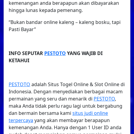
kemenangan anda berapapun akan dibayarakan
hingga lunas kepada pemenang.
“Bukan bandar online kaleng – kaleng bosku, tapi
Pasti Bayar”
INFO SEPUTAR
PESTOTO
YANG WAJIB DI
KETAHUI
PESTOTO
adalah Situs Togel Online & Slot Online di
Indonesia. Dengan menyediakan berbagai macam
permainan yang seru dan menarik di
PESTOTO
,
maka Anda tidak perlu ragu lagi untuk bergabung
dan bermain bersama kami
situs judi online
terpercaya
yang akan membayar berapapun
kemenangan Anda. Hanya dengan 1 User ID anda