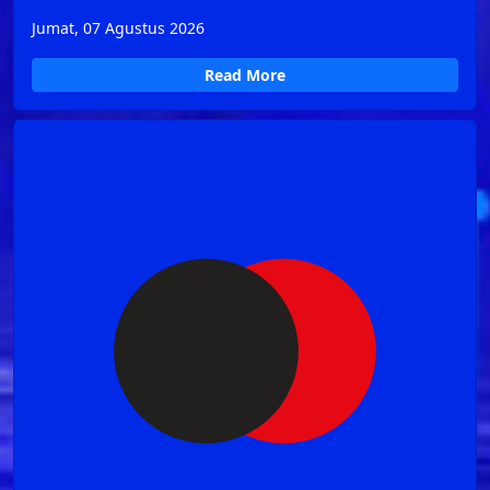
Jumat, 07 Agustus 2026
Read More