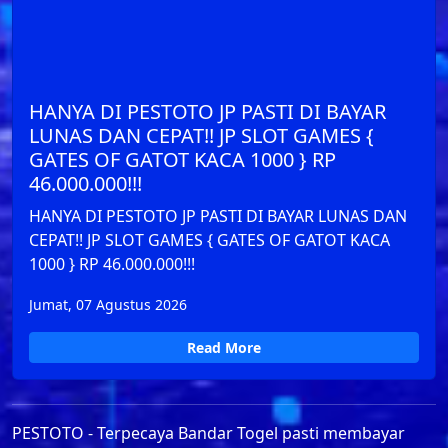
HANYA DI PESTOTO JP PASTI DI BAYAR
LUNAS DAN CEPAT!! JP SLOT GAMES {
GATES OF GATOT KACA 1000 } RP
46.000.000!!!
HANYA DI PESTOTO JP PASTI DI BAYAR LUNAS DAN
CEPAT!! JP SLOT GAMES { GATES OF GATOT KACA
1000 } RP 46.000.000!!!
Jumat, 07 Agustus 2026
Read More
PESTOTO - Terpecaya Bandar Togel pasti membayar