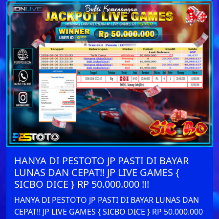
HANYA DI PESTOTO JP PASTI DI BAYAR
LUNAS DAN CEPAT!! JP LIVE GAMES {
SICBO DICE } RP 50.000.000 !!!
HANYA DI PESTOTO JP PASTI DI BAYAR LUNAS DAN
CEPAT!! JP LIVE GAMES { SICBO DICE } RP 50.000.000