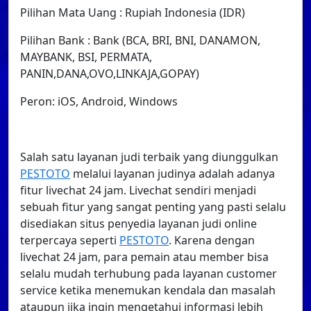
Pilihan Mata Uang : Rupiah Indonesia (IDR)
Pilihan Bank : Bank (BCA, BRI, BNI, DANAMON,
MAYBANK, BSI, PERMATA,
PANIN,DANA,OVO,LINKAJA,GOPAY)
Peron: iOS, Android, Windows
Salah satu layanan judi terbaik yang diunggulkan
PESTOTO
melalui layanan judinya adalah adanya
fitur livechat 24 jam. Livechat sendiri menjadi
sebuah fitur yang sangat penting yang pasti selalu
disediakan situs penyedia layanan judi online
terpercaya seperti
PESTOTO
. Karena dengan
livechat 24 jam, para pemain atau member bisa
selalu mudah terhubung pada layanan customer
service ketika menemukan kendala dan masalah
ataupun jika ingin mengetahui informasi lebih