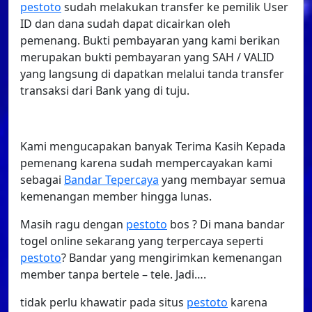
pestoto
sudah melakukan transfer ke pemilik User
ID dan dana sudah dapat dicairkan oleh
pemenang. Bukti pembayaran yang kami berikan
merupakan bukti pembayaran yang SAH / VALID
yang langsung di dapatkan melalui tanda transfer
transaksi dari Bank yang di tuju.
Kami mengucapakan banyak Terima Kasih Kepada
pemenang karena sudah mempercayakan kami
sebagai
Bandar Tepercaya
yang membayar semua
kemenangan member hingga lunas.
Masih ragu dengan
pestoto
bos ? Di mana bandar
togel online sekarang yang terpercaya seperti
pestoto
? Bandar yang mengirimkan kemenangan
member tanpa bertele – tele. Jadi….
tidak perlu khawatir pada situs
pestoto
karena