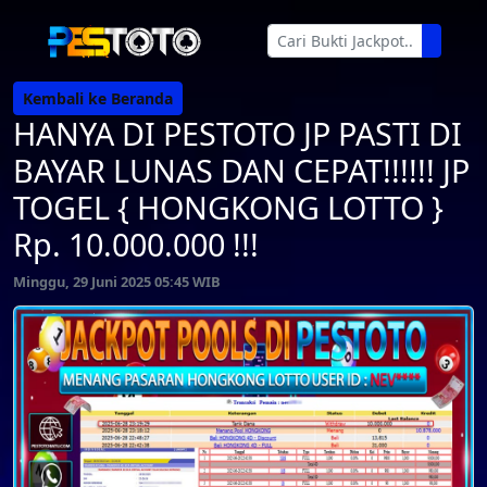
Kembali ke Beranda
HANYA DI PESTOTO JP PASTI DI
BAYAR LUNAS DAN CEPAT!!!!!! JP
TOGEL { HONGKONG LOTTO }
Rp. 10.000.000 !!!
Minggu, 29 Juni 2025 05:45 WIB