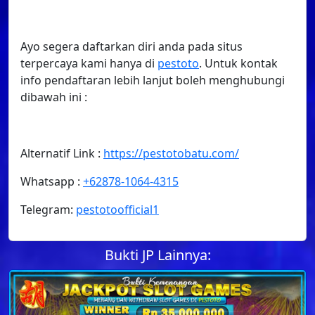
Ayo segera daftarkan diri anda pada situs
terpercaya kami hanya di
pestoto
. Untuk kontak
info pendaftaran lebih lanjut boleh menghubungi
dibawah ini :
Alternatif Link :
https://pestotobatu.com/
Whatsapp :
+62878-1064-4315
Telegram:
pestotoofficial1
Bukti JP Lainnya: