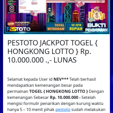
PESTOTO JACKPOT TOGEL {
HONGKONG LOTTO } Rp.
10.000.000 .,- LUNAS
Selamat kepada User id
NEV
***
Telah berhasil
mendapatkan kemenangan besar pada
permainan
TOGEL { HONGKONG LOTTO }
Dengan
kemenangan Sebesar
Rp. 10.000.000 -
Setelah
mengisi formulir penarikan dengan kurung waktu
hanya 5 – 10 menit pihak
pestoto
sudah melakukan