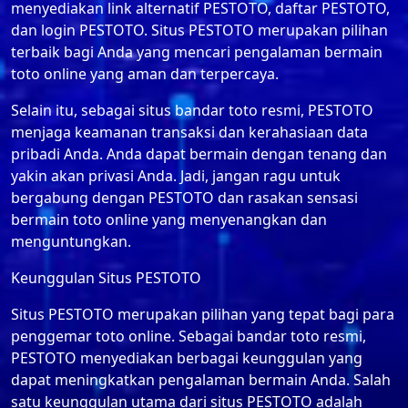
menyediakan link alternatif PESTOTO, daftar PESTOTO,
dan login PESTOTO. Situs PESTOTO merupakan pilihan
terbaik bagi Anda yang mencari pengalaman bermain
toto online yang aman dan terpercaya.
Selain itu, sebagai situs bandar toto resmi, PESTOTO
menjaga keamanan transaksi dan kerahasiaan data
pribadi Anda. Anda dapat bermain dengan tenang dan
yakin akan privasi Anda. Jadi, jangan ragu untuk
bergabung dengan PESTOTO dan rasakan sensasi
bermain toto online yang menyenangkan dan
menguntungkan.
Keunggulan Situs PESTOTO
Situs PESTOTO merupakan pilihan yang tepat bagi para
penggemar toto online. Sebagai bandar toto resmi,
PESTOTO menyediakan berbagai keunggulan yang
dapat meningkatkan pengalaman bermain Anda. Salah
satu keunggulan utama dari situs PESTOTO adalah