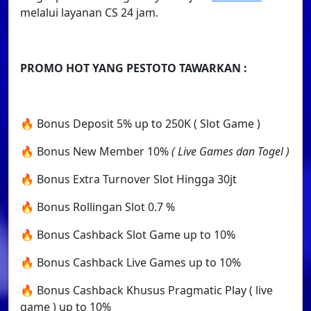
melalui layanan CS 24 jam.
PROMO HOT YANG PESTOTO TAWARKAN :
🔥 Bonus Deposit 5% up to 250K ( Slot Game )
🔥 Bonus New Member 10%
( Live Games dan Togel )
🔥 Bonus Extra Turnover Slot Hingga 30jt
🔥 Bonus Rollingan Slot 0.7 %
🔥 Bonus Cashback Slot Game up to 10%
🔥 Bonus Cashback Live Games up to 10%
🔥 Bonus Cashback Khusus Pragmatic Play ( live
game ) up to 10%