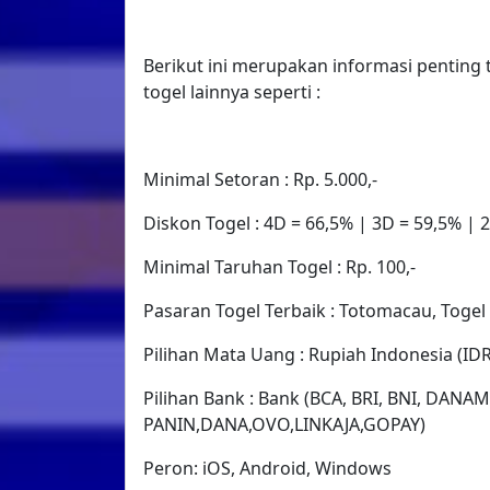
Berikut ini merupakan informasi penting 
togel lainnya seperti :
Minimal Setoran : Rp. 5.000,-
Diskon Togel : 4D = 66,5% | 3D = 59,5% | 
Minimal Taruhan Togel : Rp. 100,-
Pasaran Togel Terbaik : Totomacau, Toge
Pilihan Mata Uang : Rupiah Indonesia (IDR
Pilihan Bank : Bank (BCA, BRI, BNI, DAN
PANIN,DANA,OVO,LINKAJA,GOPAY)
Peron: iOS, Android, Windows