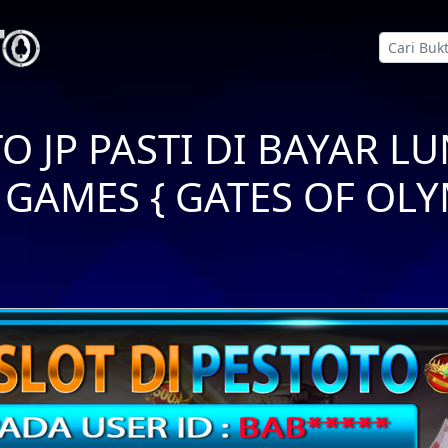
O JP PASTI DI BAYAR L
LOT GAMES { GATES OF OL