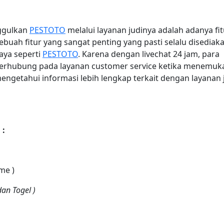
nggulkan
PESTOTO
melalui layanan judinya adalah adanya fit
sebuah fitur yang sangat penting yang pasti selalu disediak
caya seperti
PESTOTO
. Karena dengan livechat 24 jam, para
terhubung pada layanan customer service ketika menemuk
engetahui informasi lebih lengkap terkait dengan layanan 
 :
me )
dan Togel )