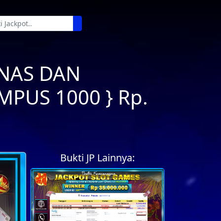
UNAS DAN
YMPUS 1000 } Rp.
Bukti JP Lainnya: