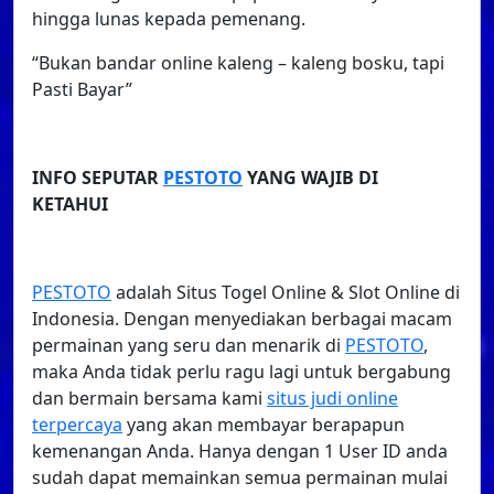
hingga lunas kepada pemenang.
“Bukan bandar online kaleng – kaleng bosku, tapi
Pasti Bayar”
INFO SEPUTAR
PESTOTO
YANG WAJIB DI
KETAHUI
PESTOTO
adalah Situs Togel Online & Slot Online di
Indonesia. Dengan menyediakan berbagai macam
permainan yang seru dan menarik di
PESTOTO
,
maka Anda tidak perlu ragu lagi untuk bergabung
dan bermain bersama kami
situs judi online
terpercaya
yang akan membayar berapapun
kemenangan Anda. Hanya dengan 1 User ID anda
sudah dapat memainkan semua permainan mulai