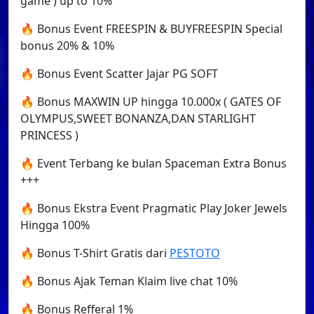
game ) up to 10%
🔥 Bonus Event FREESPIN & BUYFREESPIN Special
bonus 20% & 10%
🔥 Bonus Event Scatter Jajar PG SOFT
🔥 Bonus MAXWIN UP hingga 10.000x ( GATES OF
OLYMPUS,SWEET BONANZA,DAN STARLIGHT
PRINCESS )
🔥 Event Terbang ke bulan Spaceman Extra Bonus
+++
🔥 Bonus Ekstra Event Pragmatic Play Joker Jewels
Hingga 100%
🔥 Bonus T-Shirt Gratis dari
PESTOTO
🔥 Bonus Ajak Teman Klaim live chat 10%
🔥 Bonus Refferal 1%