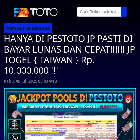
Kembali ke Beranda
HANYA DI PESTOTO JP PASTI DI
BAYAR LUNAS DAN CEPAT!!!!!! JP
TOGEL { TAIWAN } Rp.
10.000.000 !!!
Rabu, 09 Juli 2025 05:03 WIB