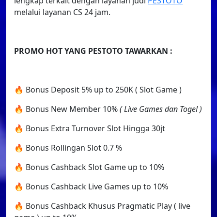
lengkap terkait dengan layanan judi
PESTOTO
melalui layanan CS 24 jam.
PROMO HOT YANG PESTOTO TAWARKAN :
🔥 Bonus Deposit 5% up to 250K ( Slot Game )
🔥 Bonus New Member 10%
( Live Games dan Togel )
🔥 Bonus Extra Turnover Slot Hingga 30jt
🔥 Bonus Rollingan Slot 0.7 %
🔥 Bonus Cashback Slot Game up to 10%
🔥 Bonus Cashback Live Games up to 10%
🔥 Bonus Cashback Khusus Pragmatic Play ( live