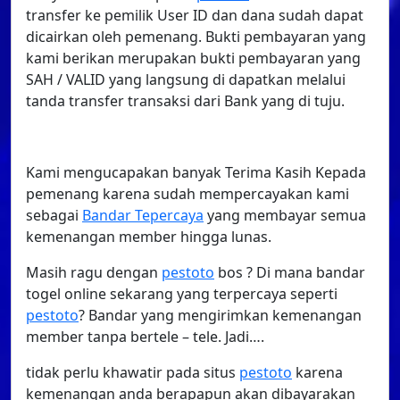
transfer ke pemilik User ID dan dana sudah dapat
dicairkan oleh pemenang. Bukti pembayaran yang
kami berikan merupakan bukti pembayaran yang
SAH / VALID yang langsung di dapatkan melalui
tanda transfer transaksi dari Bank yang di tuju.
Kami mengucapakan banyak Terima Kasih Kepada
pemenang karena sudah mempercayakan kami
sebagai
Bandar Tepercaya
yang membayar semua
kemenangan member hingga lunas.
Masih ragu dengan
pestoto
bos ? Di mana bandar
togel online sekarang yang terpercaya seperti
pestoto
? Bandar yang mengirimkan kemenangan
member tanpa bertele – tele. Jadi….
tidak perlu khawatir pada situs
pestoto
karena
kemenangan anda berapapun akan dibayarakan