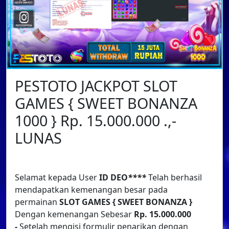
PESTOTO JACKPOT SLOT
GAMES { SWEET BONANZA
1000 } Rp. 15.000.000 .,-
LUNAS
Selamat kepada User
ID DEO
****
Telah berhasil
mendapatkan kemenangan besar pada
permainan
SLOT GAMES { SWEET BONANZA }
Dengan kemenangan Sebesar
Rp. 15.000.000
-
Setelah mengisi formulir penarikan dengan