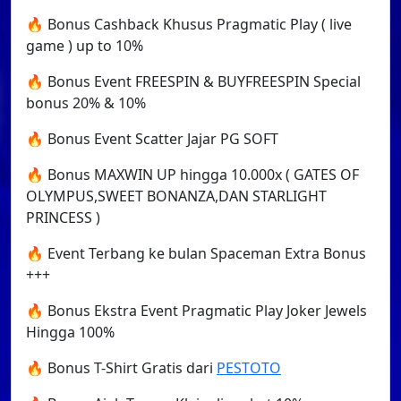
🔥 Bonus Cashback Khusus Pragmatic Play ( live
game ) up to 10%
🔥 Bonus Event FREESPIN & BUYFREESPIN Special
bonus 20% & 10%
🔥 Bonus Event Scatter Jajar PG SOFT
🔥 Bonus MAXWIN UP hingga 10.000x ( GATES OF
OLYMPUS,SWEET BONANZA,DAN STARLIGHT
PRINCESS )
🔥 Event Terbang ke bulan Spaceman Extra Bonus
+++
🔥 Bonus Ekstra Event Pragmatic Play Joker Jewels
Hingga 100%
🔥 Bonus T-Shirt Gratis dari
PESTOTO