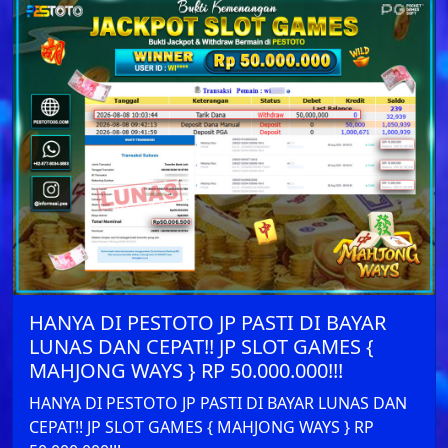
HANYA DI PESTOTO JP PASTI DI BAYAR
LUNAS DAN CEPAT!! JP SLOT GAMES {
MAHJONG WAYS } RP 50.000.000!!!
HANYA DI PESTOTO JP PASTI DI BAYAR LUNAS DAN
CEPAT!! JP SLOT GAMES { MAHJONG WAYS } RP