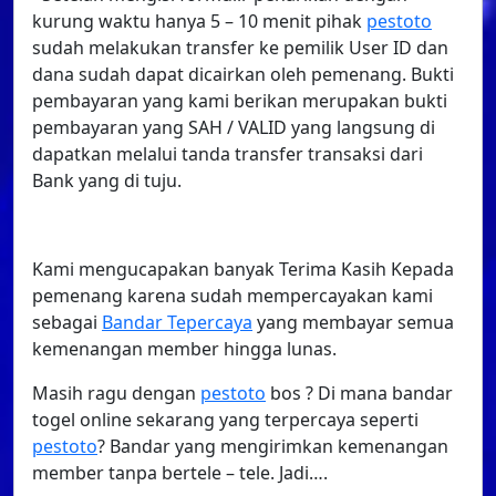
kurung waktu hanya 5 – 10 menit pihak
pestoto
sudah melakukan transfer ke pemilik User ID dan
dana sudah dapat dicairkan oleh pemenang. Bukti
pembayaran yang kami berikan merupakan bukti
pembayaran yang SAH / VALID yang langsung di
dapatkan melalui tanda transfer transaksi dari
Bank yang di tuju.
Kami mengucapakan banyak Terima Kasih Kepada
pemenang karena sudah mempercayakan kami
sebagai
Bandar Tepercaya
yang membayar semua
kemenangan member hingga lunas.
Masih ragu dengan
pestoto
bos ? Di mana bandar
togel online sekarang yang terpercaya seperti
pestoto
? Bandar yang mengirimkan kemenangan
member tanpa bertele – tele. Jadi….