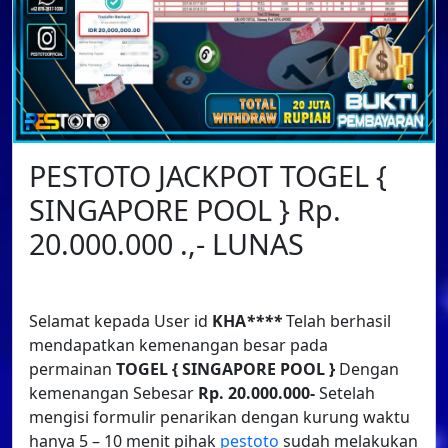
PESTOTO JACKPOT TOGEL {
SINGAPORE POOL } Rp.
20.000.000 .,- LUNAS
Selamat kepada User id
KHA
****
Telah berhasil
mendapatkan kemenangan besar pada
permainan
TOGEL { SINGAPORE POOL }
Dengan
kemenangan Sebesar
Rp. 20.000.000-
Setelah
mengisi formulir penarikan dengan kurung waktu
hanya 5 – 10 menit pihak
pestoto
sudah melakukan