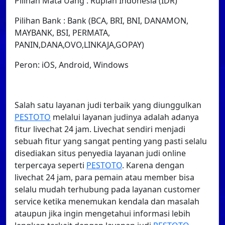
Pilihan Mata Uang : Rupiah Indonesia (IDR)
Pilihan Bank : Bank (BCA, BRI, BNI, DANAMON,
MAYBANK, BSI, PERMATA,
PANIN,DANA,OVO,LINKAJA,GOPAY)
Peron: iOS, Android, Windows
Salah satu layanan judi terbaik yang diunggulkan
PESTOTO
melalui layanan judinya adalah adanya
fitur livechat 24 jam. Livechat sendiri menjadi
sebuah fitur yang sangat penting yang pasti selalu
disediakan situs penyedia layanan judi online
terpercaya seperti
PESTOTO
. Karena dengan
livechat 24 jam, para pemain atau member bisa
selalu mudah terhubung pada layanan customer
service ketika menemukan kendala dan masalah
ataupun jika ingin mengetahui informasi lebih