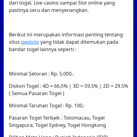
dari togel, Live casino sampai Slot online yang
pastinya seru dan menyenangkan.
Berikut ini merupakan informasi penting tentang
situs
pestoto
yang tidak dapat ditemukan pada
bandar togel lainnya seperti :
Minimal Setoran : Rp. 5.000,-
Diskon Togel : 4D = 66,5% | 3D = 59,5% | 2D = 29.5%
( Semua Pasaran Togel )
Minimal Taruhan Togel : Rp. 100,-
Pasaran Togel Terbaik : Totomacau, Togel
Singapura, Togel Sydney, Togel Hongkong