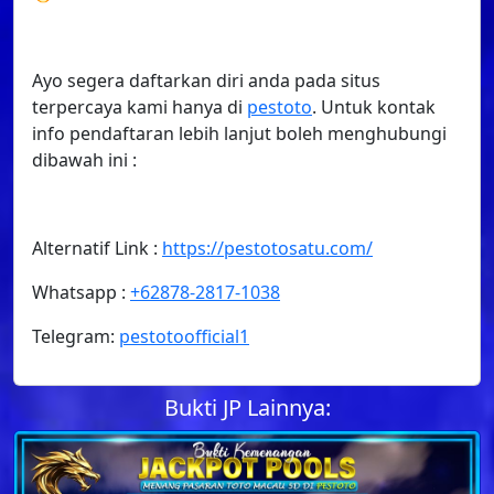
Ayo segera daftarkan diri anda pada situs
terpercaya kami hanya di
pestoto
. Untuk kontak
info pendaftaran lebih lanjut boleh menghubungi
dibawah ini :
Alternatif Link :
https://pestotosatu.com/
Whatsapp :
+62878-2817-1038
Telegram:
pestotoofficial1
Bukti JP Lainnya: