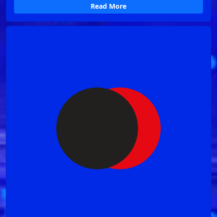
Read More