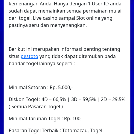
kemenangan Anda. Hanya dengan 1 User ID anda
sudah dapat memainkan semua permainan mulai
dari togel, Live casino sampai Slot online yang
pastinya seru dan menyenangkan.
Berikut ini merupakan informasi penting tentang
situs
pestoto
yang tidak dapat ditemukan pada
bandar togel lainnya seperti :
Minimal Setoran : Rp. 5.000,-
Diskon Togel : 4D = 66,5% | 3D = 59,5% | 2D = 29.5%
( Semua Pasaran Togel )
Minimal Taruhan Togel : Rp. 100,-
Pasaran Togel Terbaik : Totomacau, Togel