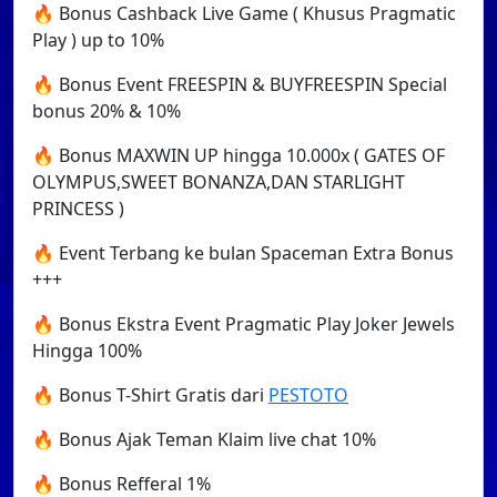
🔥 Bonus Cashback Live Game ( Khusus Pragmatic
Play ) up to 10%
🔥 Bonus Event FREESPIN & BUYFREESPIN Special
bonus 20% & 10%
🔥 Bonus MAXWIN UP hingga 10.000x ( GATES OF
OLYMPUS,SWEET BONANZA,DAN STARLIGHT
PRINCESS )
🔥 Event Terbang ke bulan Spaceman Extra Bonus
+++
🔥 Bonus Ekstra Event Pragmatic Play Joker Jewels
Hingga 100%
🔥 Bonus T-Shirt Gratis dari
PESTOTO
🔥 Bonus Ajak Teman Klaim live chat 10%
🔥 Bonus Refferal 1%