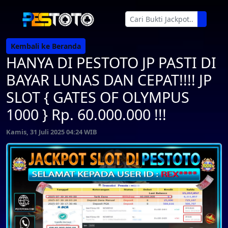
Kembali ke Beranda
HANYA DI PESTOTO JP PASTI DI
BAYAR LUNAS DAN CEPAT!!!! JP
SLOT { GATES OF OLYMPUS
1000 } Rp. 60.000.000 !!!
Kamis, 31 Juli 2025 04:24 WIB