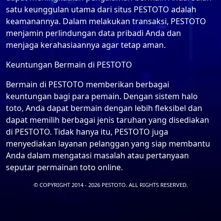
satu keunggulan utama dari situs PESTOTO adalah
keamanannya. Dalam melakukan transaksi, PESTOTO
menjamin perlindungan data pribadi Anda dan
menjaga kerahasiaannya agar tetap aman.
Keuntungan Bermain di PESTOTO
Bermain di PESTOTO memberikan berbagai
keuntungan bagi para pemain. Dengan sistem halo
toto, Anda dapat bermain dengan lebih fleksibel dan
dapat memilih berbagai jenis taruhan yang disediakan
di PESTOTO. Tidak hanya itu, PESTOTO juga
menyediakan layanan pelanggan yang siap membantu
Anda dalam mengatasi masalah atau pertanyaan
seputar permainan toto online.
© COPYRIGHT 2014 - 2026 PESTOTO. ALL RIGHTS RESERVED.