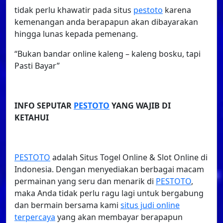
tidak perlu khawatir pada situs
pestoto
karena
kemenangan anda berapapun akan dibayarakan
hingga lunas kepada pemenang.
“Bukan bandar online kaleng – kaleng bosku, tapi
Pasti Bayar”
INFO SEPUTAR
PESTOTO
YANG WAJIB DI
KETAHUI
PESTOTO
adalah Situs Togel Online & Slot Online di
Indonesia. Dengan menyediakan berbagai macam
permainan yang seru dan menarik di
PESTOTO
,
maka Anda tidak perlu ragu lagi untuk bergabung
dan bermain bersama kami
situs judi online
terpercaya
yang akan membayar berapapun