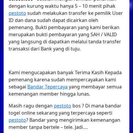
dengan kurung waktu hanya 5 – 10 menit pihak
pestoto
sudah melakukan transfer ke pemilik User
ID dan dana sudah dapat dicairkan oleh
pemenang. Bukti pembayaran yang kami berikan
merupakan bukti pembayaran yang SAH / VALID
yang langsung di dapatkan melalui tanda transfer
transaksi dari Bank yang di tuju.
Kami mengucapakan banyak Terima Kasih Kepada
pemenang karena sudah mempercayakan kami
sebagai
Bandar Tepercaya
yang membayar semua
kemenangan member hingga lunas.
Masih ragu dengan
pestoto
bos ? Di mana bandar
togel online sekarang yang terpercaya seperti
pestoto
? Bandar yang mengirimkan kemenangan
member tanpa bertele – tele. Jadi….