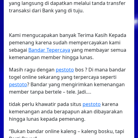
yang langsung di dapatkan melalui tanda transfer
transaksi dari Bank yang di tuju.
Kami mengucapakan banyak Terima Kasih Kepada
pemenang karena sudah mempercayakan kami
sebagai
Bandar Tepercaya
yang membayar semua
kemenangan member hingga lunas.
Masih ragu dengan
pestoto
bos ? Di mana bandar
togel online sekarang yang terpercaya seperti
pestoto
? Bandar yang mengirimkan kemenangan
member tanpa bertele – tele. Jadi….
tidak perlu khawatir pada situs
pestoto
karena
kemenangan anda berapapun akan dibayarakan
hingga lunas kepada pemenang.
“Bukan bandar online kaleng – kaleng bosku, tapi