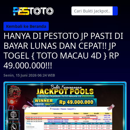
Kembali ke Beranda
HANYA DI PESTOTO JP PASTI DI
BAYAR LUNAS DAN CEPAT!! JP
TOGEL { TOTO MACAU 4D } RP
49.000.000!!!
Senin, 15 Juni 2026 06:24 WIB