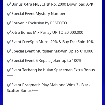
✔️Bonus X-tra FREECHIP Rp. 2000 Download APK
✔️Special Event Mystery Number
✔️Souvenir Exclusive by PESTOTO
✔️X-tra Bonus Mix Parlay UP TO 20,000,000
✔️Event FreeSpin Murni 20% & Buy FreeSpin 10%
✔️Special Event Multiplier Maxwin Up To X10.000
✔️Special Event 5 Kepala Joker up to 100%
✔️Event Terbang ke bulan Spaceman Extra Bonus
+++
✔️Event Pragmatic Play Mahjong Wins 3 - Black
Scatter Bonus+++