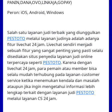
PANIN,DANA,OVO,LINKAJA,GOPAY)
Peron: iOS, Android, Windows
Salah satu layanan judi terbaik yang diunggulkan
PESTOTO
melalui layanan judinya adalah adanya
fitur livechat 24 jam. Livechat sendiri menjadi
sebuah fitur yang sangat penting yang pasti selalu
disediakan situs penyedia layanan judi online
terpercaya seperti
PESTOTO
. Karena dengan
livechat 24 jam, para pemain atau member bisa
selalu mudah terhubung pada layanan customer
service ketika menemukan kendala dan masalah
ataupun jika ingin mengetahui informasi lebih
lengkap terkait dengan layanan judi
PESTOTO
melalui layanan CS 24 jam.