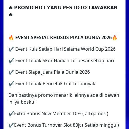
🔥 𝗣𝗥𝗢𝗠𝗢 𝗛𝗢𝗧 𝗬𝗔𝗡𝗚 𝗣𝗘𝗦𝗧𝗢𝗧𝗢 𝗧𝗔𝗪𝗔𝗥𝗞𝗔𝗡
🔥
🔥
EVENT SPESIAL KHUSUS PIALA DUNIA 2026
🔥
✔️ Event Kuis Setiap Hari Selama World Cup 2026
✔️ Event Tebak Skor Hadiah Terbesar setiap hari
✔️ Event Siapa Juara Piala Dunia 2026
✔️ Event Tebak Pencetak Gol Terbanyak
Dan pastinya promo menarik lainnya ada di bawah
ini ya bosku :
✔️Extra Bonus New Member 10% ( all games )
✔️Event Bonus Turnover Slot 80jt ( Setiap minggu )