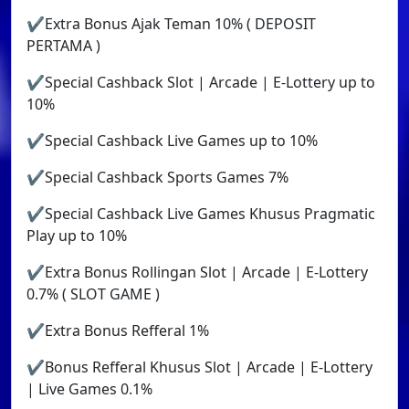
✔️Extra Bonus Ajak Teman 10% ( DEPOSIT
PERTAMA )
✔️Special Cashback Slot | Arcade | E-Lottery up to
10%
✔️Special Cashback Live Games up to 10%
✔️Special Cashback Sports Games 7%
✔️Special Cashback Live Games Khusus Pragmatic
Play up to 10%
✔️Extra Bonus Rollingan Slot | Arcade | E-Lottery
0.7% ( SLOT GAME )
✔️Extra Bonus Refferal 1%
✔️Bonus Refferal Khusus Slot | Arcade | E-Lottery
| Live Games 0.1%