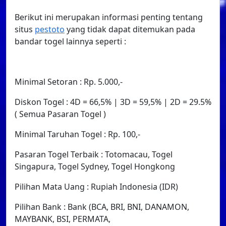
Berikut ini merupakan informasi penting tentang
situs
pestoto
yang tidak dapat ditemukan pada
bandar togel lainnya seperti :
Minimal Setoran : Rp. 5.000,-
Diskon Togel : 4D = 66,5% | 3D = 59,5% | 2D = 29.5%
( Semua Pasaran Togel )
Minimal Taruhan Togel : Rp. 100,-
Pasaran Togel Terbaik : Totomacau, Togel
Singapura, Togel Sydney, Togel Hongkong
Pilihan Mata Uang : Rupiah Indonesia (IDR)
Pilihan Bank : Bank (BCA, BRI, BNI, DANAMON,
MAYBANK, BSI, PERMATA,